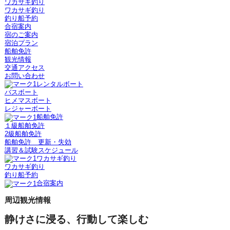
ワカサギ釣り
ワカサギ釣り
釣り船予約
合宿案内
宿のご案内
宿泊プラン
船舶免許
観光情報
交通アクセス
お問い合わせ
レンタルボート
バスボート
ヒメマスボート
レジャーボート
船舶免許
１級船舶免許
2級船舶免許
船舶免許 更新・失効
講習＆試験スケジュール
ワカサギ釣り
ワカサギ釣り
釣り船予約
合宿案内
周辺観光情報
静けさに浸る、行動して楽しむ