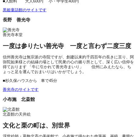
■入館料 大人600円 小・中学生400円
黒姫童話館のサイトです
長野 善光寺
善光寺本堂
一度は参りたい善光寺 一度と言わず二度三度
信州善光寺は無宗派の寺院ですが、創建以来約千四百年の長きに亘り、阿
弥陀如来様との結縁の場として民衆の心の拠り所として、深く広い信仰を
得ております 「牛に引かれて善光寺まいり」 信州にみえたなら、ち
ょっと足を運んでおまいりはいかがでしょう。
■杉久保ハウスから 車で45分
善光寺のサイトです
小布施 北斎館
北斎館の天井絵
文化と栗の町は、別世界
浮世絵師・葛飾北斎の美術館で、小布施で描かれた肉筆画、画稿、書簡な