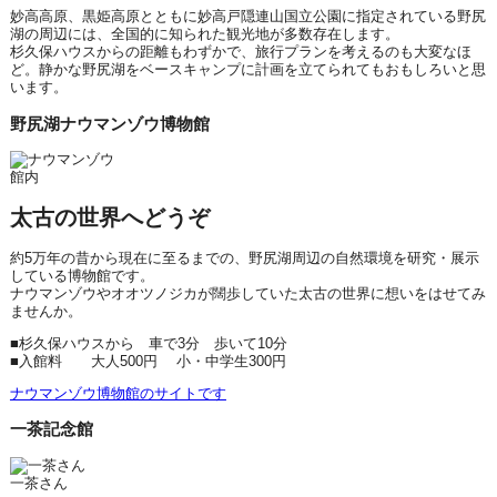
妙高高原、黒姫高原とともに妙高戸隠連山国立公園に指定されている野尻
湖の周辺には、全国的に知られた観光地が多数存在します。
杉久保ハウスからの距離もわずかで、旅行プランを考えるのも大変なほ
ど。静かな野尻湖をベースキャンプに計画を立てられてもおもしろいと思
います。
野尻湖ナウマンゾウ博物館
館内
太古の世界へどうぞ
約5万年の昔から現在に至るまでの、野尻湖周辺の自然環境を研究・展示
している博物館です。
ナウマンゾウやオオツノジカが闊歩していた太古の世界に想いをはせてみ
ませんか。
■杉久保ハウスから 車で3分 歩いて10分
■入館料 大人500円 小・中学生300円
ナウマンゾウ博物館のサイトです
一茶記念館
一茶さん