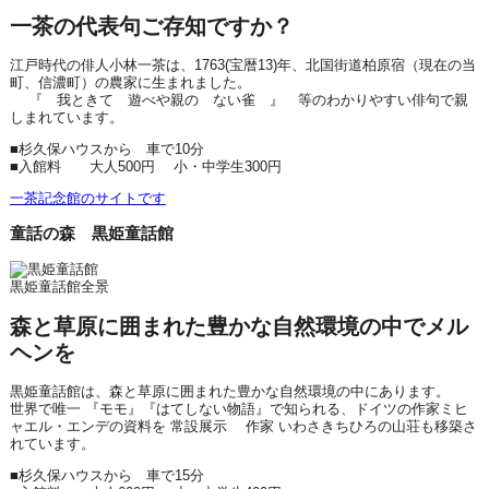
一茶の代表句ご存知ですか？
江戸時代の俳人小林一茶は、1763(宝暦13)年、北国街道柏原宿（現在の当
町、信濃町）の農家に生まれました。
『 我ときて 遊べや親の ない雀 』 等のわかりやすい俳句で親
しまれています。
■杉久保ハウスから 車で10分
■入館料 大人500円 小・中学生300円
一茶記念館のサイトです
童話の森 黒姫童話館
黒姫童話館全景
森と草原に囲まれた豊かな自然環境の中でメル
ヘンを
黒姫童話館は、森と草原に囲まれた豊かな自然環境の中にあります。
世界で唯一 『モモ』『はてしない物語』で知られる、ドイツの作家ミヒ
ャエル・エンデの資料を 常設展示 作家 いわさきちひろの山荘も移築さ
れています。
■杉久保ハウスから 車で15分