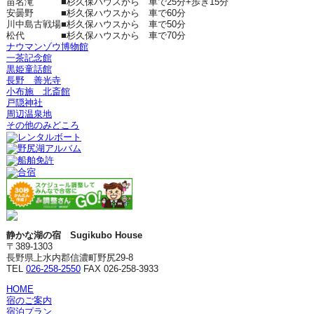
苗名滝
■杉久保ハウスから 車で25分+歩き15分
安曇野
■杉久保ハウスから 車で60分
川中島古戦場
■杉久保ハウスから 車で50分
松代
■杉久保ハウスから 車で70分
ナウマンゾウ博物館
一茶記念館
黒姫童話館
長野 善光寺
小布施 北斎館
戸隠神社
周辺温泉地
その他のみどころ
静かな湖の宿 Sugikubo House
〒389-1303
長野県上水内郡信濃町野尻29-8
TEL
026-258-2550
FAX 026-258-3933
HOME
宿のご案内
宿泊プラン