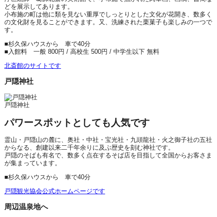
どを展示してあります。
小布施の町は他に類を見ない重厚でしっとりとした文化が花開き、数多く
の文化財を見ることができます。又、洗練された栗菓子も楽しみの一つで
す。
■杉久保ハウスから 車で40分
■入館料 一般 800円 / 高校生 500円 / 中学生以下 無料
北斎館のサイトです
戸隠神社
戸隠神社
パワースポットとしても人気です
霊山・戸隠山の麓に、奥社・中社・宝光社・九頭龍社・火之御子社の五社
からなる、創建以来二千年余りに及ぶ歴史を刻む神社です。
戸隠のそばも有名で、数多く点在するそば店を目指して全国からお客さま
が集まっています。
■杉久保ハウスから 車で40分
戸隠観光協会公式ホームページです
周辺温泉地へ