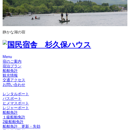
静かな湖の宿
Menu
宿のご案内
宿泊プラン
船舶免許
観光情報
交通アクセス
お問い合わせ
レンタルボート
バスボート
ヒメマスボート
レジャーボート
船舶免許
１級船舶免許
2級船舶免許
船舶免許 更新・失効